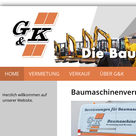
HOME
VERMIETUNG
VERKAUF
ÜBER G&K
Baumaschinenverm
Herzlich willkommen auf
unserer Website.