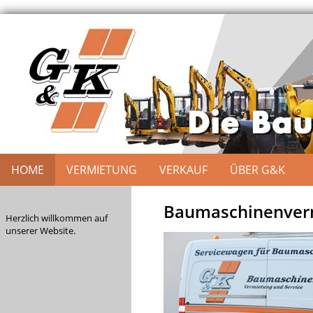
HOME
VERMIETUNG
VERKAUF
ÜBER G&K
Baumaschinenverm
Herzlich willkommen auf
unserer Website.