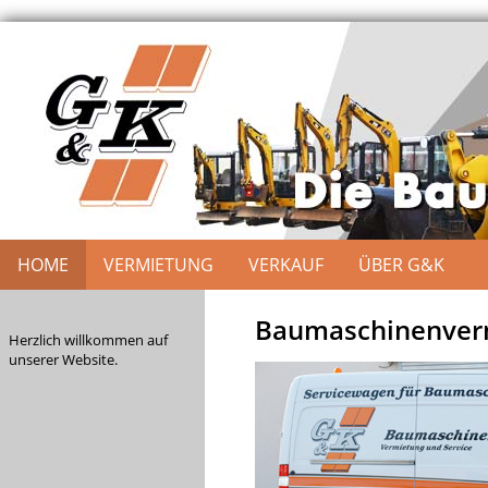
HOME
VERMIETUNG
VERKAUF
ÜBER G&K
Baumaschinenverm
Herzlich willkommen auf
unserer Website.