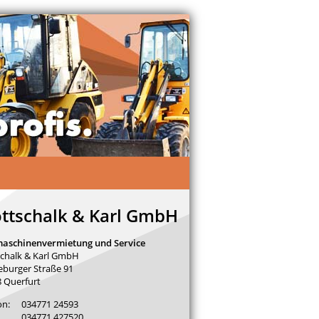
ttschalk & Karl GmbH
aschinenvermietung und Service
chalk & Karl GmbH
burger Straße 91
 Querfurt
on:
034771 24593
034771 427520