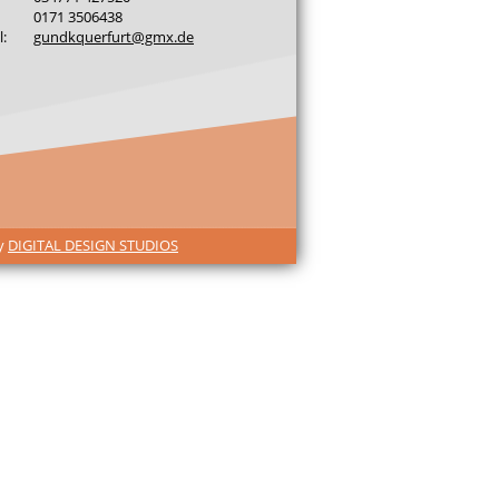
0171 3506438
l:
gundkquerfurt@gmx.de
by
DIGITAL DESIGN STUDIOS