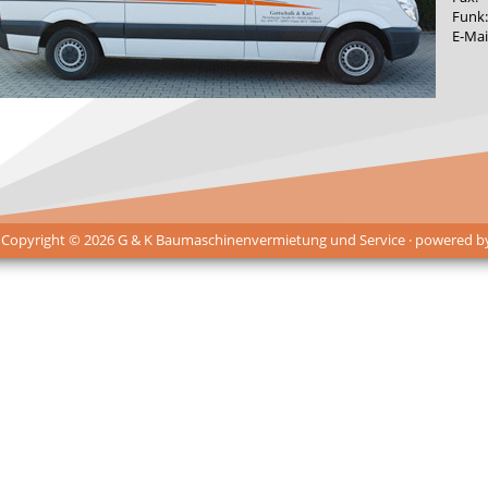
Funk:
E-Mai
 Copyright © 2026 G & K Baumaschinenvermietung und Service · powered 