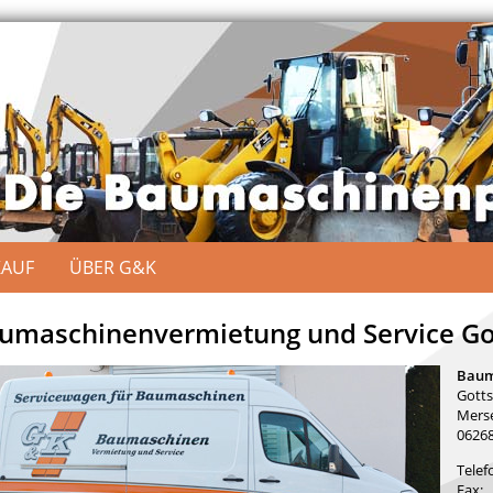
KAUF
ÜBER G&K
umaschinenvermietung und Service Go
Baum
Gotts
Merse
06268
Telef
Fax: