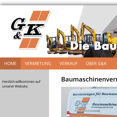
HOME
VERMIETUNG
VERKAUF
ÜBER G&K
Baumaschinenverm
Herzlich willkommen auf
unserer Website.