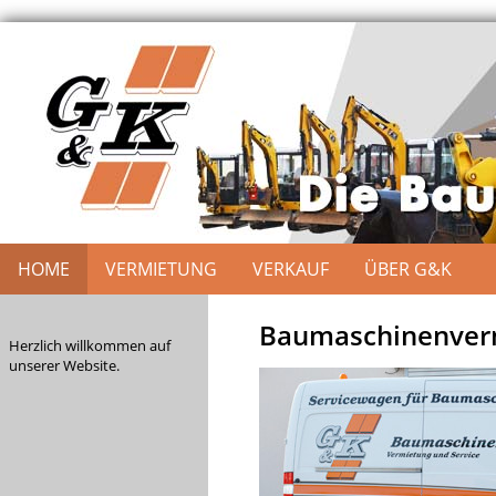
HOME
VERMIETUNG
VERKAUF
ÜBER G&K
Baumaschinenverm
Herzlich willkommen auf
unserer Website.