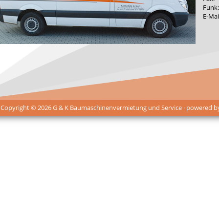
Funk:
E-Mai
 Copyright © 2026 G & K Baumaschinenvermietung und Service · powered 