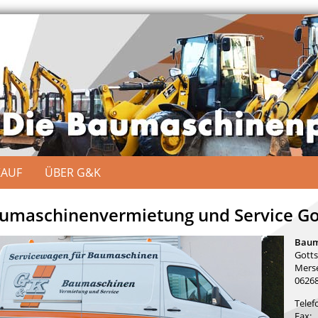
KAUF
ÜBER G&K
umaschinenvermietung und Service Go
Baum
Gotts
Merse
06268
Telef
Fax: