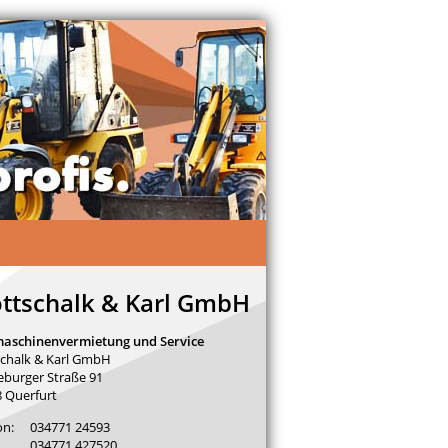
ttschalk & Karl GmbH
aschinenvermietung und Service
chalk & Karl GmbH
burger Straße 91
 Querfurt
on:
034771 24593
034771 427520