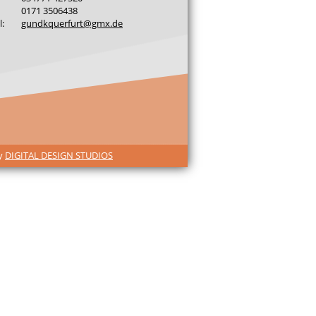
0171 3506438
l:
gundkquerfurt@gmx.de
by
DIGITAL DESIGN STUDIOS