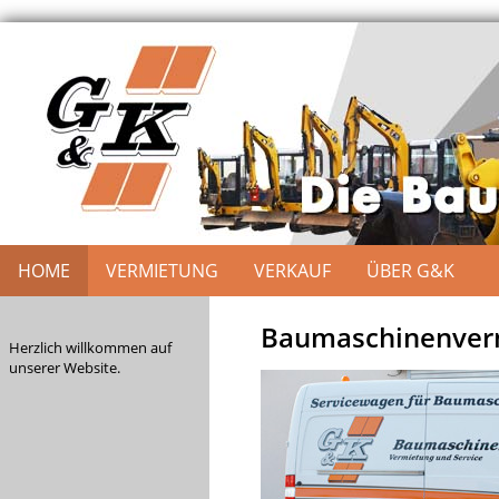
HOME
VERMIETUNG
VERKAUF
ÜBER G&K
Baumaschinenverm
Herzlich willkommen auf
unserer Website.