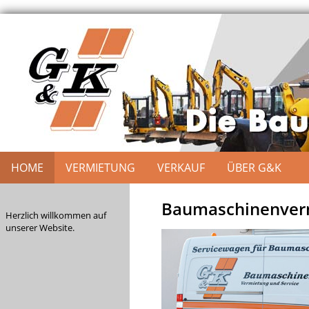
HOME
VERMIETUNG
VERKAUF
ÜBER G&K
Baumaschinenverm
Herzlich willkommen auf
unserer Website.