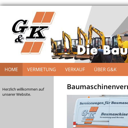
HOME
VERMIETUNG
VERKAUF
ÜBER G&K
Baumaschinenverm
Herzlich willkommen auf
unserer Website.