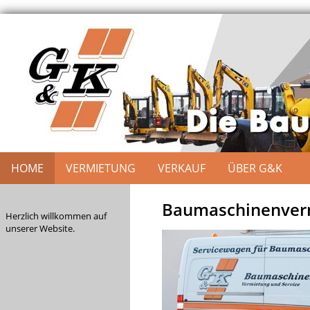
HOME
VERMIETUNG
VERKAUF
ÜBER G&K
Baumaschinenverm
Herzlich willkommen auf
unserer Website.