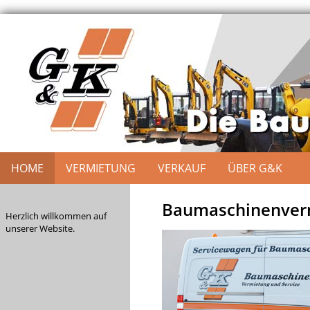
HOME
VERMIETUNG
VERKAUF
ÜBER G&K
Baumaschinenverm
Herzlich willkommen auf
unserer Website.