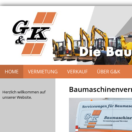
HOME
VERMIETUNG
VERKAUF
ÜBER G&K
Baumaschinenverm
Herzlich willkommen auf
unserer Website.