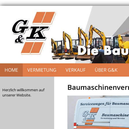
HOME
VERMIETUNG
VERKAUF
ÜBER G&K
Baumaschinenverm
Herzlich willkommen auf
unserer Website.