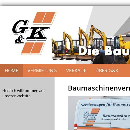
HOME
VERMIETUNG
VERKAUF
ÜBER G&K
Baumaschinenverm
Herzlich willkommen auf
unserer Website.