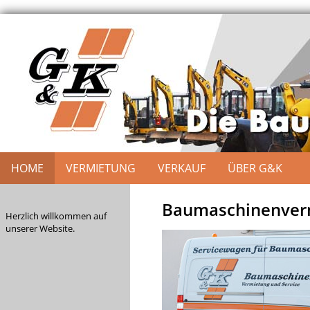
HOME
VERMIETUNG
VERKAUF
ÜBER G&K
Baumaschinenverm
Herzlich willkommen auf
unserer Website.