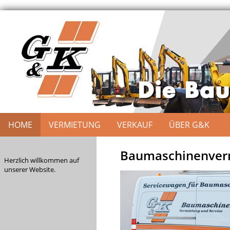
HOME
VERMIETUNG
VERKAUF
ÜBER G&K
Baumaschinenverm
Herzlich willkommen auf
unserer Website.