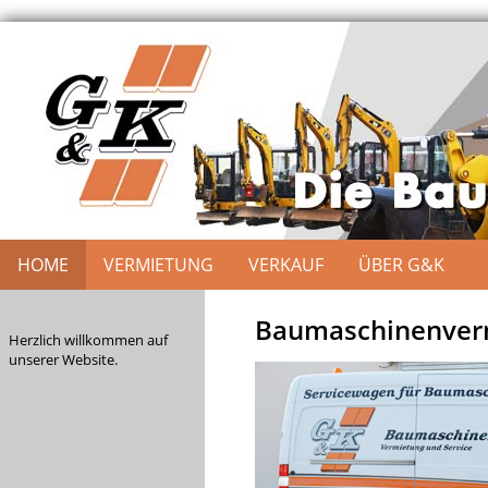
HOME
VERMIETUNG
VERKAUF
ÜBER G&K
Baumaschinenverm
Herzlich willkommen auf
unserer Website.