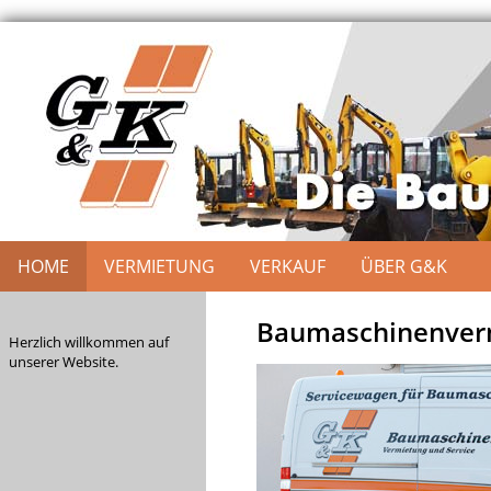
HOME
VERMIETUNG
VERKAUF
ÜBER G&K
Baumaschinenverm
Herzlich willkommen auf
unserer Website.