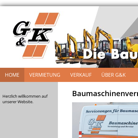
HOME
VERMIETUNG
VERKAUF
ÜBER G&K
Baumaschinenverm
Herzlich willkommen auf
unserer Website.