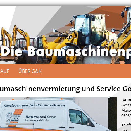
KAUF
ÜBER G&K
umaschinenvermietung und Service Go
Baum
Gotts
Merse
06268
Telef
Fax: