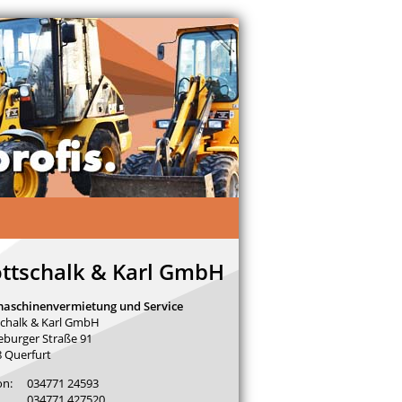
ttschalk & Karl GmbH
aschinenvermietung und Service
chalk & Karl GmbH
burger Straße 91
 Querfurt
on:
034771 24593
034771 427520