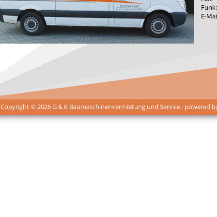
Funk:
E-Mai
 Copyright © 2026 G & K Baumaschinenvermietung und Service · powered 