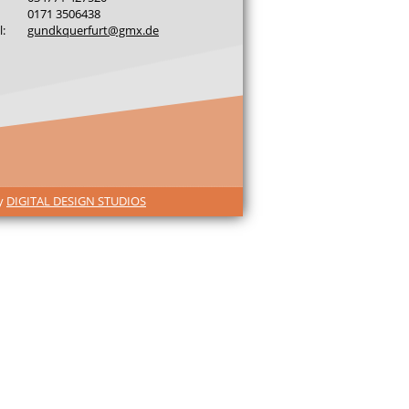
0171 3506438
l:
gundkquerfurt@gmx.de
by
DIGITAL DESIGN STUDIOS