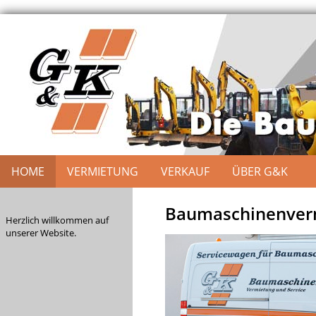
HOME
VERMIETUNG
VERKAUF
ÜBER G&K
Baumaschinenverm
Herzlich willkommen auf
unserer Website.