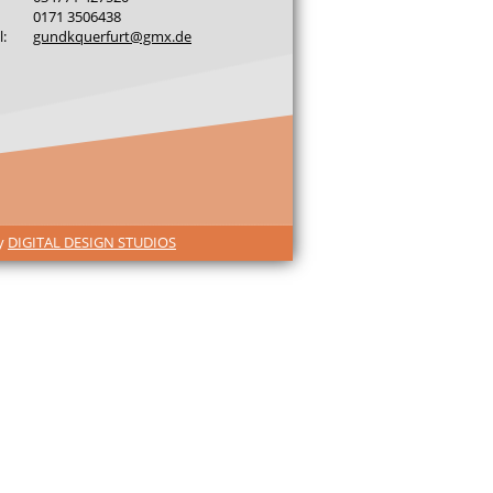
0171 3506438
l:
gundkquerfurt@gmx.de
by
DIGITAL DESIGN STUDIOS