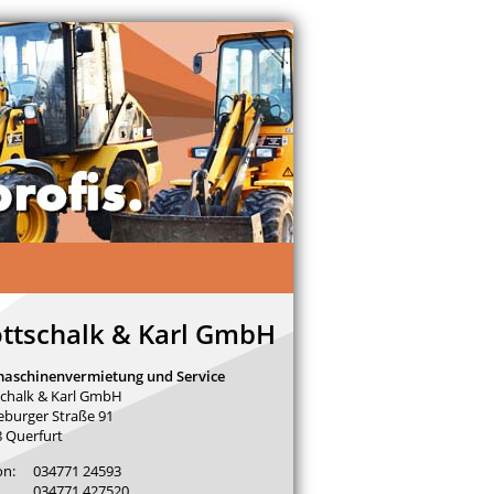
ttschalk & Karl GmbH
aschinenvermietung und Service
chalk & Karl GmbH
burger Straße 91
 Querfurt
on:
034771 24593
034771 427520