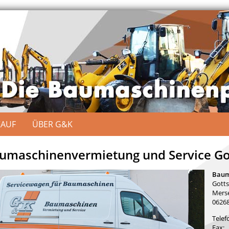
KAUF
ÜBER G&K
umaschinenvermietung und Service Go
Baum
Gotts
Merse
06268
Telef
Fax: