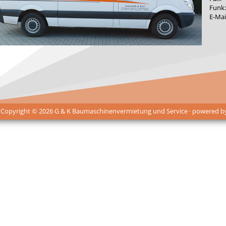
Funk:
E-Mai
 Copyright © 2026 G & K Baumaschinenvermietung und Service · powered 