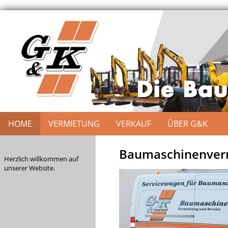
HOME
VERMIETUNG
VERKAUF
ÜBER G&K
Baumaschinenverm
Herzlich willkommen auf
unserer Website.