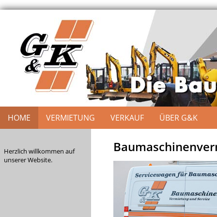
HOME
VERMIETUNG
VERKAUF
ÜBER G&K
Baumaschinenverm
Herzlich willkommen auf
unserer Website.