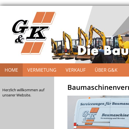
HOME
VERMIETUNG
VERKAUF
ÜBER G&K
Baumaschinenverm
Herzlich willkommen auf
unserer Website.