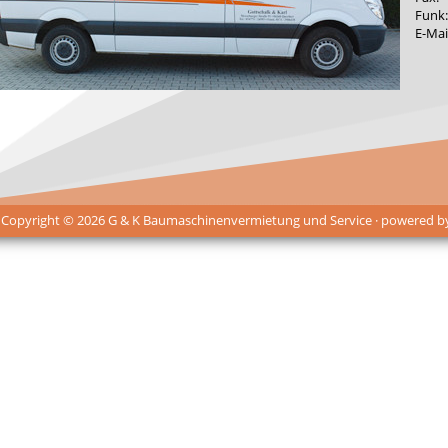
Funk:
E-Mai
 Copyright © 2026 G & K Baumaschinenvermietung und Service · powered 