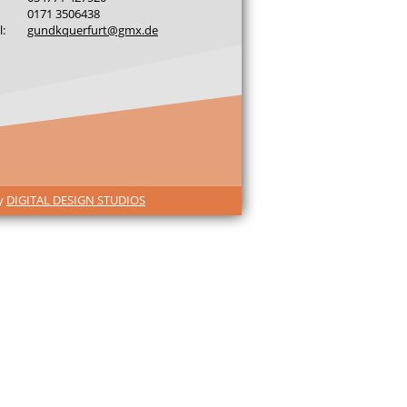
0171 3506438
l:
gundkquerfurt@gmx.de
by
DIGITAL DESIGN STUDIOS