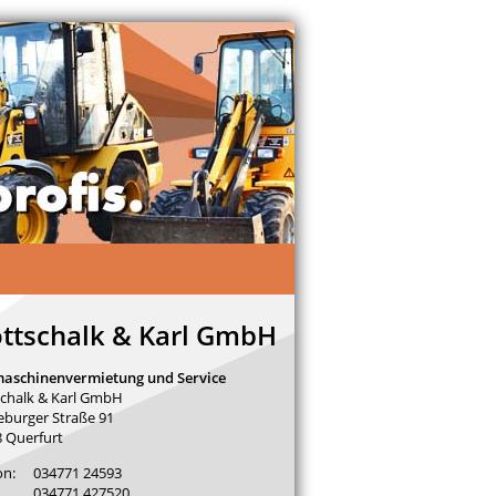
ttschalk & Karl GmbH
aschinenvermietung und Service
chalk & Karl GmbH
burger Straße 91
 Querfurt
on:
034771 24593
034771 427520