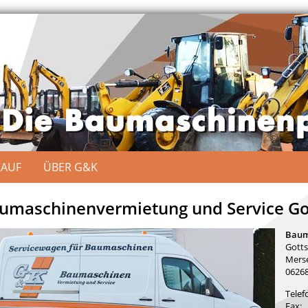
KAUF
ÜBER G&K
umaschinenvermietung und Service Go
Baum
Gotts
Merse
06268
Telef
Fax: