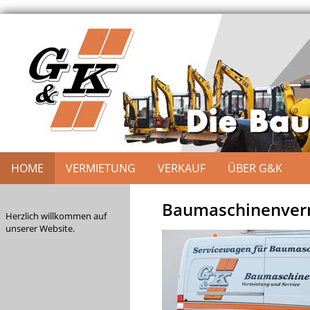
HOME
VERMIETUNG
VERKAUF
ÜBER G&K
Baumaschinenverm
Herzlich willkommen auf
unserer Website.